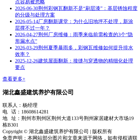
点容易被忽略
2026-06-30
荆州彩钢瓦翻新不是“刷层漆”：基层锈蚀程度
的分级与处理方案
2026-05-14
厂房翻新课堂：为什么旧地坪不处理，新涂
层撑不过一年？
2026-04-27
荆州厂房维修：雨季来临前需检查的3个“隐
形漏水点”
2026-03-29
荆州夏季暴雨多，彩钢瓦维修如何提升排水
效率？
2025-12-26
建筑屋面翻新：接缝与穿透物的精细化处理
要点
查看更多+
湖北鑫盛建筑养护有限公司
联系人：杨经理
电 话：18608614281
地 址：荆州市荆州区荆州大道133号荆州家居建材大市场19
栋B301
Copyright © 湖北鑫盛建筑养护有限公司 | 版权所有
免责声明：本网站部分图片和文章来源于网络，如有侵权请联