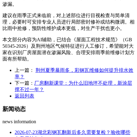
渗漏。
建议在雨季正式来临前，对上述部位进行目视检查与简单清
理，必要时可安排专业人员进行局部密封修补或结构微调。相
比雨中抢修，预防性维护成本更低，对生产干扰也更小。
本文部分内容为AI辅助，已结合《屋面工程技术规范》（GB
50345-2026）及荆州地区气候特征进行人工修订，希望能对大
家在识别厂房屋面潜在渗漏风险、合理安排雨季前维修计划方
面有所帮助。
上一篇：
荆州夏季暴雨多，彩钢瓦维修如何提升排水效
率？
下一篇：
厂房翻新课堂：为什么旧地坪不处理，新涂层
撑不过一年？
返回列表
新闻
动态
news information
2026-07-23
湖北彩钢瓦翻新后多久需要复检？验收哪些