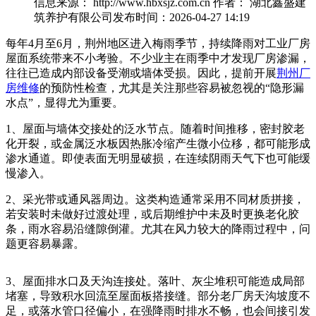
信息来源： http://www.hbxsjz.com.cn
作者： 湖北鑫盛建
筑养护有限公司
发布时间：2026-04-27 14:19
每年4月至6月，荆州地区进入梅雨季节，持续降雨对工业厂房
屋面系统带来不小考验。不少业主在雨季中才发现厂房渗漏，
往往已造成内部设备受潮或墙体受损。因此，提前开展
荆州厂
房维修
的预防性检查，尤其是关注那些容易被忽视的“隐形漏
水点”，显得尤为重要。
1、屋面与墙体交接处的泛水节点。随着时间推移，密封胶老
化开裂，或金属泛水板因热胀冷缩产生微小位移，都可能形成
渗水通道。即使表面无明显破损，在连续阴雨天气下也可能缓
慢渗入。
2、采光带或通风器周边。这类构造通常采用不同材质拼接，
若安装时未做好过渡处理，或后期维护中未及时更换老化胶
条，雨水容易沿缝隙倒灌。尤其在风力较大的降雨过程中，问
题更容易暴露。
3、屋面排水口及天沟连接处。落叶、灰尘堆积可能造成局部
堵塞，导致积水回流至屋面板搭接缝。部分老厂房天沟坡度不
足，或落水管口径偏小，在强降雨时排水不畅，也会间接引发